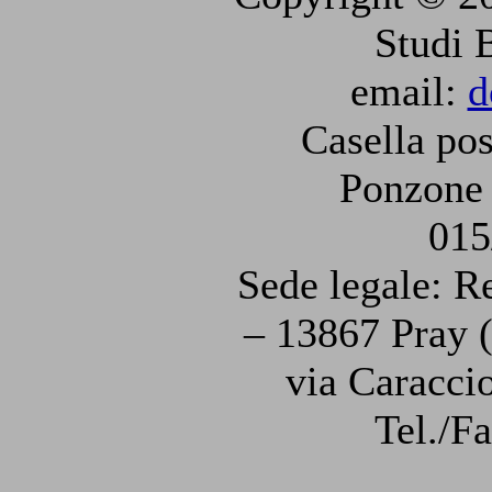
Studi 
email:
d
Casella pos
Ponzone 
015
Sede legale: R
– 13867 Pray (
via Caraccio
Tel./F