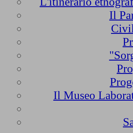
L'itinerario etnogra
Il Pa
Civi
Pr
"Sorg
Pro
Prog
Il Museo Laborat
Sa