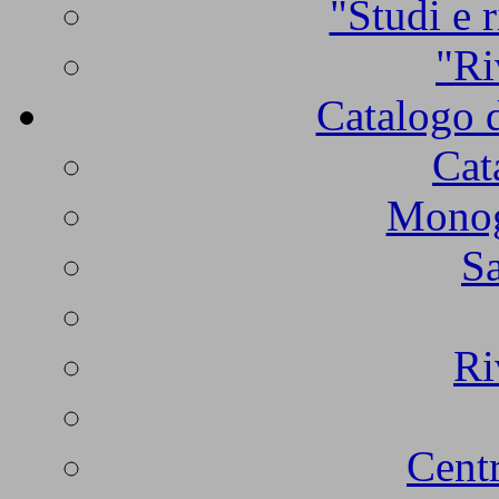
"Studi e r
"Ri
Catalogo d
Cat
Monogr
Sa
Ri
Centr