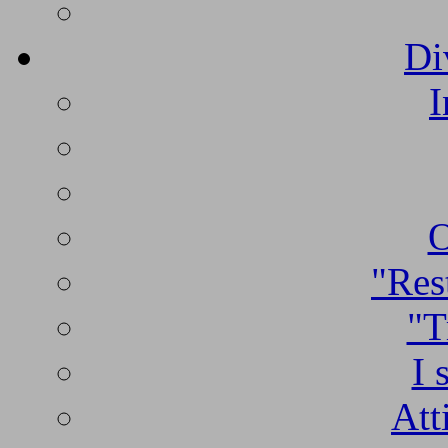
Di
I
O
"Rest
"T
I 
Att