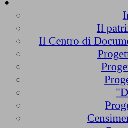
I
Il patr
Il Centro di Docume
Proget
Proge
Proge
"D
Proge
Censimen