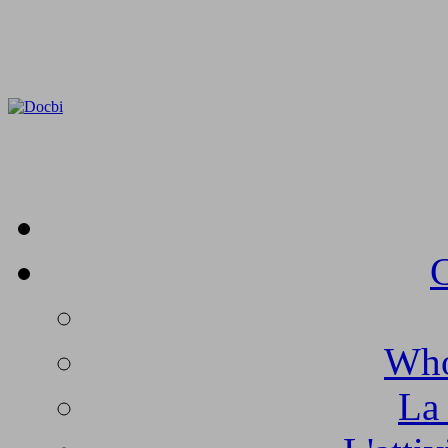
C
Who
La 