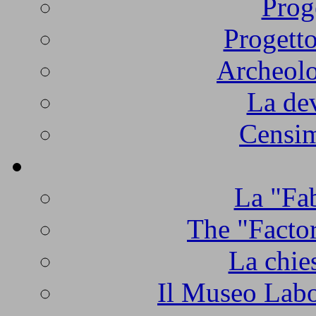
Prog
Progetto
Archeolo
La de
Censim
La "Fab
The "Factor
La chie
Il Museo Labo