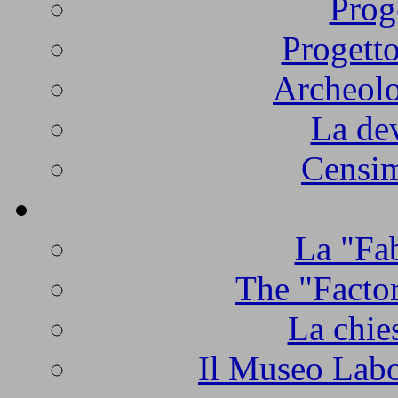
Prog
Progetto
Archeolo
La de
Censim
La "Fab
The "Factor
La chie
Il Museo Labo