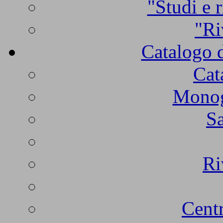
"Studi e r
"Ri
Catalogo d
Cat
Monogr
Sa
Ri
Centr