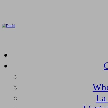
C
Who
La 