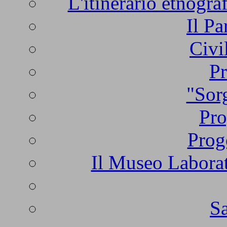
L'itinerario etnogra
Il Pa
Civi
Pr
"Sorg
Pro
Prog
Il Museo Laborat
Sa