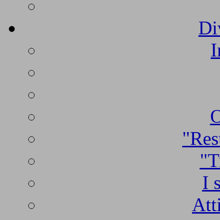
Di
I
O
"Rest
"T
I 
Att