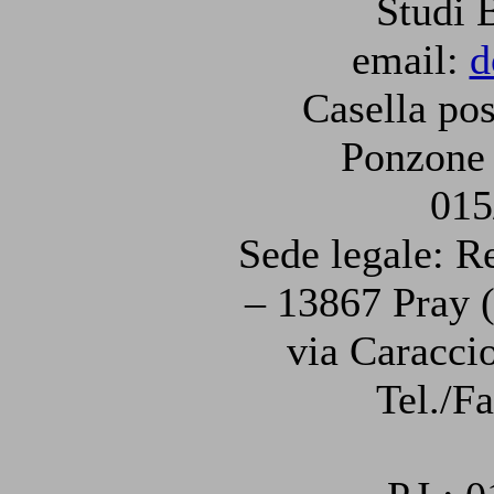
Studi 
email:
d
Casella pos
Ponzone 
015
Sede legale: R
– 13867 Pray (
via Caraccio
Tel./F