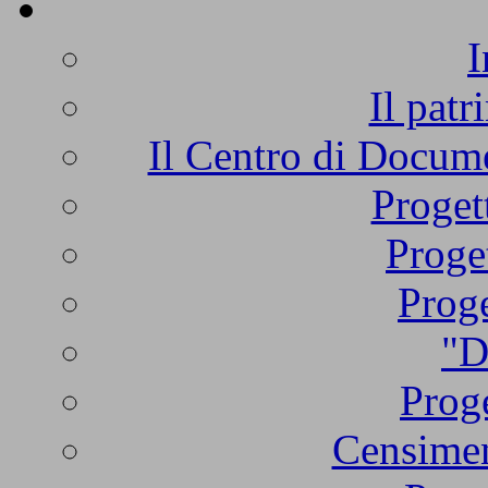
I
Il patr
Il Centro di Docume
Proget
Proge
Proge
"D
Proge
Censimen