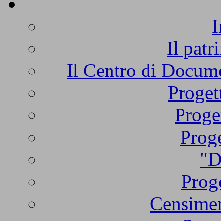
I
Il patr
Il Centro di Docume
Proget
Proge
Proge
"D
Proge
Censimen