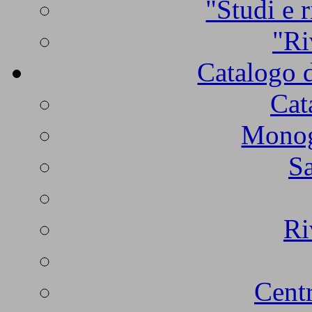
"Studi e r
"Ri
Catalogo d
Cat
Monogr
Sa
Ri
Centr