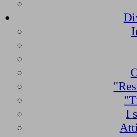
Di
I
O
"Rest
"T
I 
Att