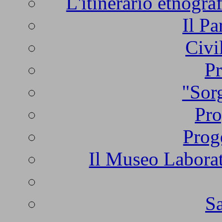
L'itinerario etnogra
Il Pa
Civi
Pr
"Sorg
Pro
Prog
Il Museo Laborat
Sa