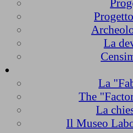
Prog
Progetto
Archeolo
La de
Censim
La "Fab
The "Factor
La chie
Il Museo Labo