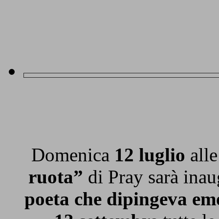
Domenica
12 luglio
all
ruota”
di Pray sarà inau
poeta che dipingeva emo