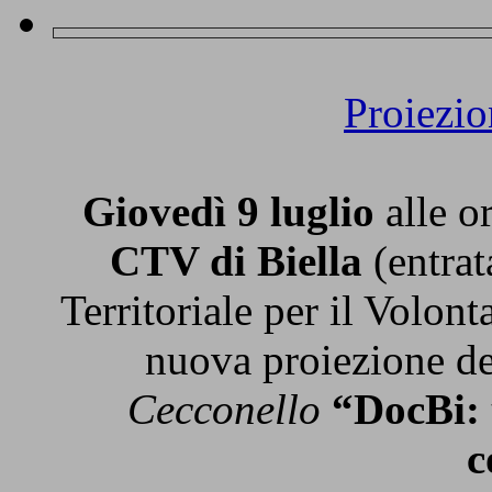
Proiezi
Giovedì 9 luglio
alle o
CTV di Biella
(entrat
Territoriale per il Volon
nuova proiezione d
Cecconello
“DocBi: 
c