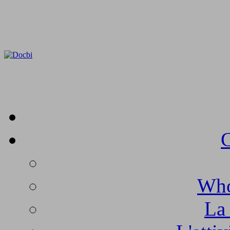
C
Who
La 