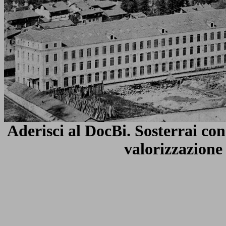
Aderisci al DocBi
. Sosterrai co
valorizzazione 