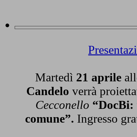
Presentaz
Martedì
21 aprile
al
Candelo
verrà proiett
Cecconello
“DocBi: 
comune”.
Ingresso grat