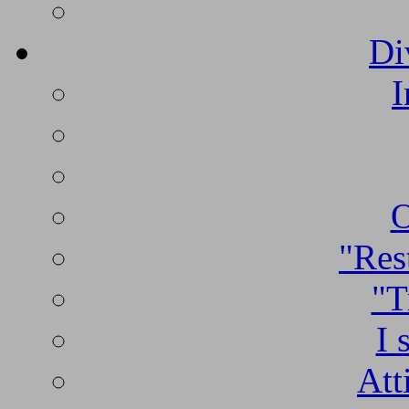
Di
I
O
"Rest
"T
I 
Att