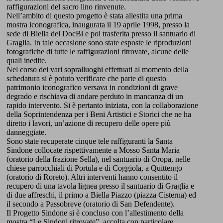
raffigurazioni del sacro lino rinvenute.
Nell’ambito di questo progetto è stata allestita una prima
mostra iconografica, inaugurata il 19 aprile 1998, presso la
sede di Biella del DocBi e poi trasferita presso il santuario di
Graglia. In tale occasione sono state esposte le riproduzioni
fotografiche di tutte le raffigurazioni ritrovate, alcune delle
quali inedite.
Nel corso dei vari sopralluoghi effettuati al momento della
schedatura si è potuto verificare che parte di questo
patrimonio iconografico versava in condizioni di grave
degrado e rischiava di andare perduto in mancanza di un
rapido intervento. Si è pertanto iniziata, con la collaborazione
della Soprintendenza per i Beni Artistici e Storici che ne ha
diretto i lavori, un’azione di recupero delle opere più
danneggiate.
Sono state recuperate cinque tele raffiguranti la Santa
Sindone collocate rispettivamente a Mosso Santa Maria
(oratorio della frazione Sella), nel santuario di Oropa, nelle
chiese parrocchiali di Portula e di Coggiola, a Quittengo
(oratorio di Roreto). Altri interventi hanno consentito il
recupero di una tavola lignea presso il santuario di Graglia e
di due affreschi, il primo a Biella Piazzo (piazza Cisterna) ed
il secondo a Passobreve (oratorio di San Defendente).
Il Progetto Sindone si è concluso con l’allestimento della
mostra “Le Sindoni ritrovate”, accolta con particolare