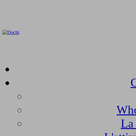
C
Who
La 