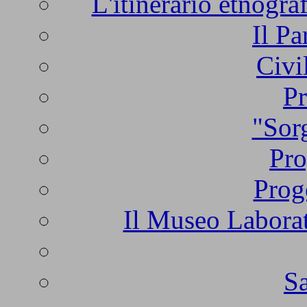
L'itinerario etnogra
Il Pa
Civi
Pr
"Sorg
Pro
Prog
Il Museo Laborat
Sa