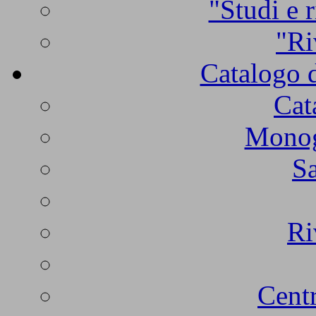
"Studi e r
"Ri
Catalogo d
Cat
Monogr
Sa
Ri
Centr