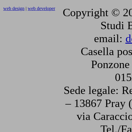
web design
|
web developer
Copyright © 2
Studi 
email:
d
Casella pos
Ponzone 
015
Sede legale: R
– 13867 Pray (
via Caraccio
Tel./F