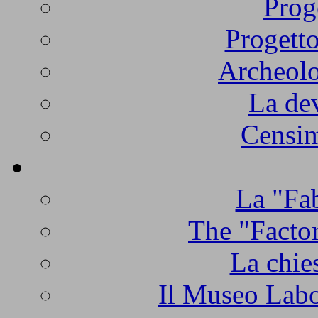
Prog
Progetto
Archeolo
La de
Censim
La "Fab
The "Factor
La chie
Il Museo Labo