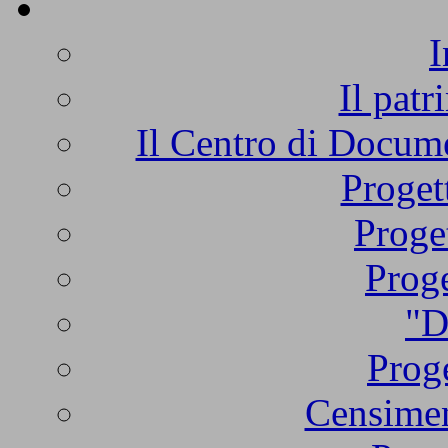
I
Il patr
Il Centro di Docume
Proget
Proge
Proge
"D
Proge
Censimen