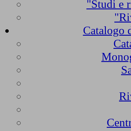
"Studi e r
"Ri
Catalogo d
Cat
Monogr
Sa
Ri
Centr