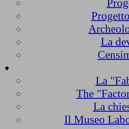
Prog
Progetto
Archeolo
La de
Censim
La "Fab
The "Factor
La chie
Il Museo Labo