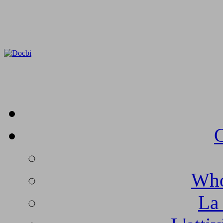
C
Who
La 