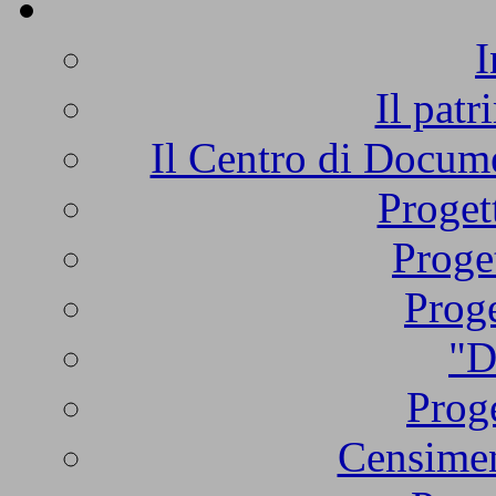
I
Il patr
Il Centro di Docume
Proget
Proge
Proge
"D
Proge
Censimen