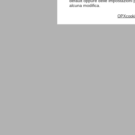
default oppure delle impostazioni
alcuna modifica.
OPXcook