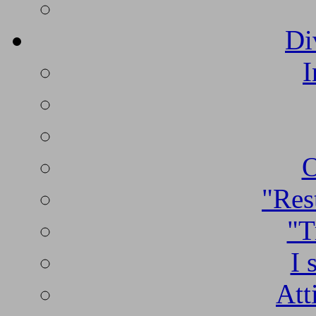
Di
I
O
"Rest
"T
I 
Att