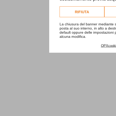
Consulta l'informativa co
RIFIUTA
La chiusura del banner mediante s
posta al suo interno, in alto a des
default oppure delle impostazioni
alcuna modifica.
OPXcook