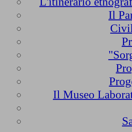
L'itinerario etnogra
Il Pa
Civi
Pr
"Sorg
Pro
Prog
Il Museo Laborat
Sa