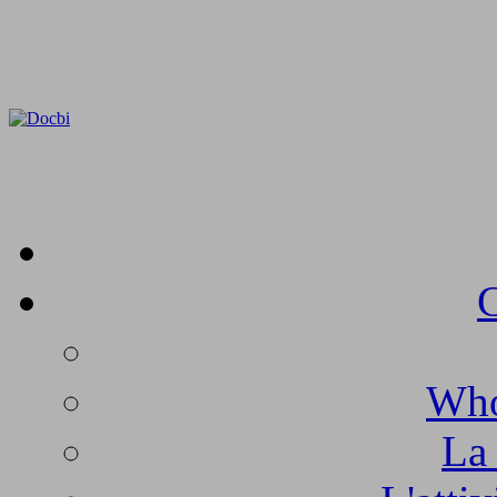
C
Who
La 