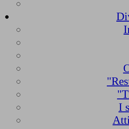
Di
I
O
"Rest
"T
I 
Att