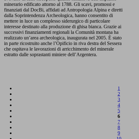
minerario edificato attorno al 1788. Gli scavi, promossi e
finanziati dal DocBi, affidati ad Antropologia Alpina e diretti
dalla Soprintendenza Archeologica, hanno consentito di
mettere in luce un complesso siderurgico di particolare
interesse destinato alla produzione di ghisa bianca. Grazie ai
successivi finanziamenti regionali la Comunità montana ha
realizzato un’area archeologica, inaugurata nel 2005. È stato
in parte ricostruito anche l’Opificio in riva destra del Sessera
che ospitava le lavorazioni di arricchimento del minerale
estratto dalle soprastanti miniere dell’Argentera.
1
2
3
4
5
6
7
8
9
10