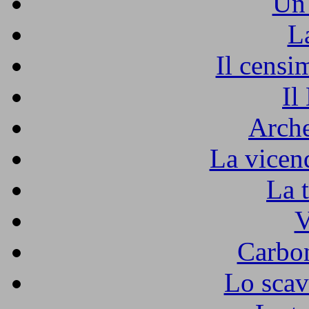
Un 
L
Il censi
Il
Arche
La vicen
La 
V
Carbon
Lo scav