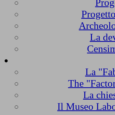
Prog
Progetto
Archeolo
La de
Censim
La "Fab
The "Factor
La chie
Il Museo Labo