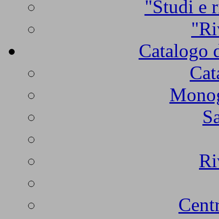
"Studi e r
"Ri
Catalogo d
Cat
Monogr
Sa
Ri
Centr