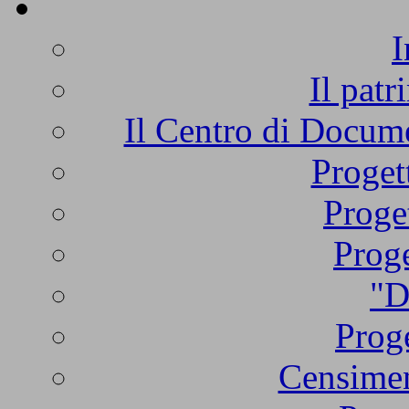
I
Il patr
Il Centro di Docume
Proget
Proge
Proge
"D
Proge
Censimen