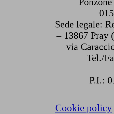
Ponzone 
015
Sede legale: R
– 13867 Pray (
via Caraccio
Tel./F
P.I.:
Cookie policy