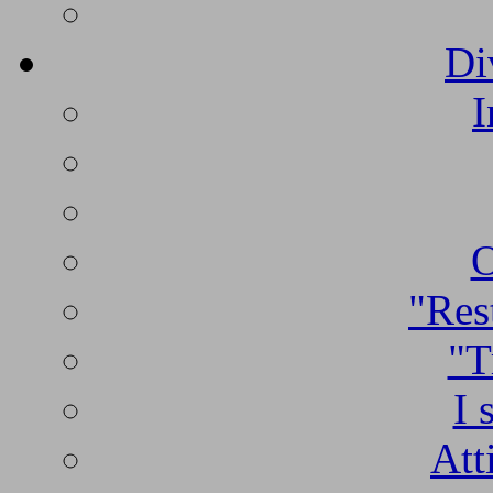
Di
I
O
"Rest
"T
I 
Att