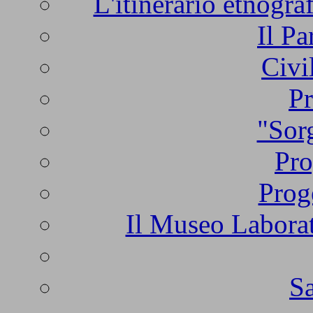
L'itinerario etnogra
Il Pa
Civi
Pr
"Sorg
Pro
Prog
Il Museo Laborat
Sa