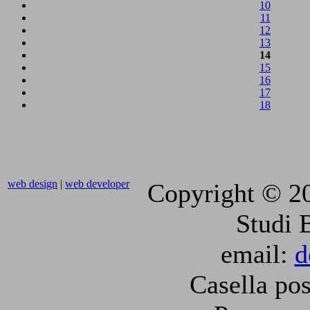
10
11
12
13
14
15
16
17
18
web design
|
web developer
Copyright © 2
Studi 
email:
d
Casella pos