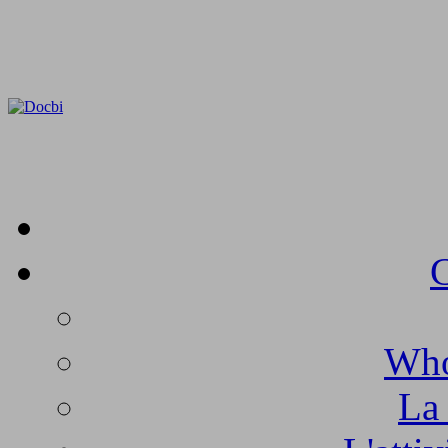
C
Who
La 