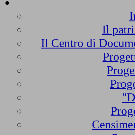
I
Il patr
Il Centro di Docume
Proget
Proge
Proge
"D
Proge
Censimen