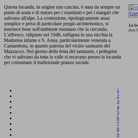
Questa locanda, in origine una cascina, è stata da sempre un
punto di sosta e di ristoro per i viandanti e per i margari che
salivano all'alpe. La costruzione, tipologicamente assai
semplice e priva di particolare pregio architettonico, si
La lo
inserisce bene nell'ambiente montano che la circonda.
foto 
L'affresco, ridipinto nel 1948, raffigura in una nicchia la
Madonna infante e S. Anna, particolarmente venerata a
Camandona, in quanto patrona del vicino santuario del
Mazzucco. Nel giorno della festa del santuario, i pellegrini
che vi salivano da tutta la valle si recavano presso la locanda
per consumare il tradizionale pranzo sociale.
1
2
3
4
5
6
7
8
9