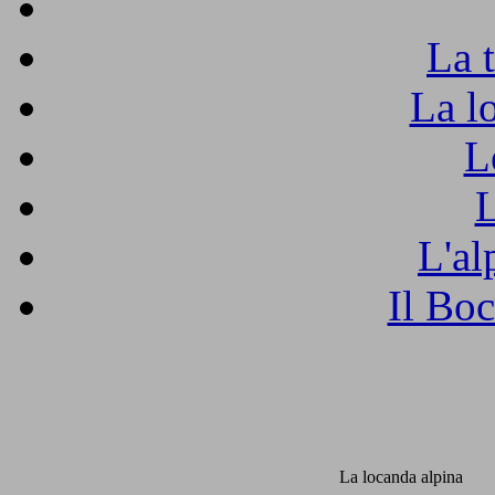
La 
La l
L
L
L'al
Il Boc
La locanda alpina