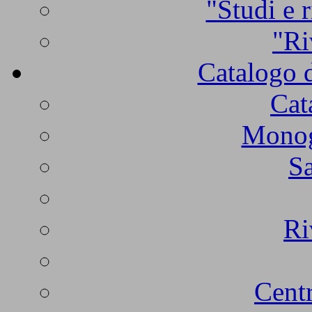
"Studi e r
"Ri
Catalogo d
Cat
Monogr
Sa
Ri
Centr