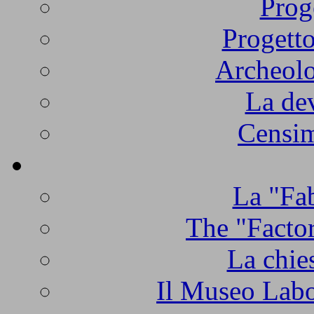
Prog
Progetto
Archeolo
La de
Censim
La "Fab
The "Factor
La chie
Il Museo Labo