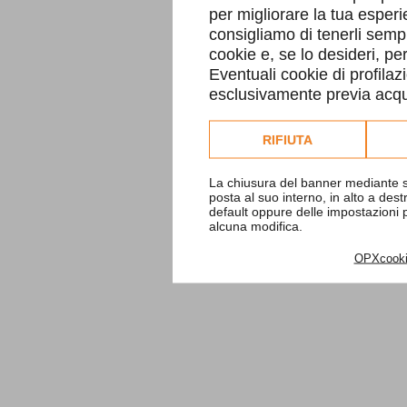
per migliorare la tua esperi
consigliamo di tenerli sempr
cookie e, se lo desideri, p
Eventuali cookie di profilaz
esclusivamente previa acqui
Consulta l'informativa co
RIFIUTA
La chiusura del banner mediante s
posta al suo interno, in alto a des
default oppure delle impostazioni
alcuna modifica.
OPXcook