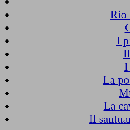
Rio 
C
I p
I
I
La pos
Mu
La ca
Il santu