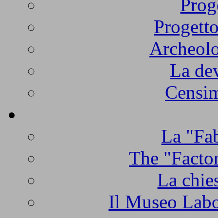
Prog
Progetto
Archeolo
La de
Censim
La "Fab
The "Factor
La chie
Il Museo Labo