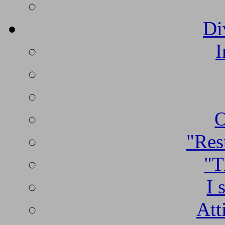
Di
I
O
"Rest
"T
I 
Att