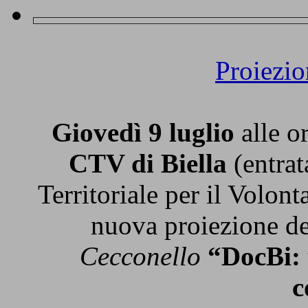
Proiezi
Giovedì 9 luglio
alle o
CTV di Biella
(entrat
Territoriale per il Volon
nuova proiezione d
Cecconello
“DocBi: 
c