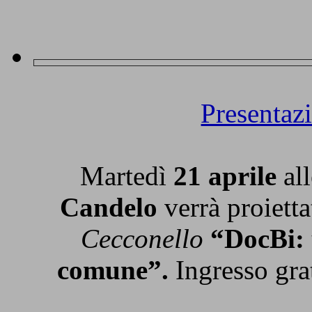
Presentaz
Martedì
21 aprile
al
Candelo
verrà proiett
Cecconello
“DocBi: 
comune”.
Ingresso grat