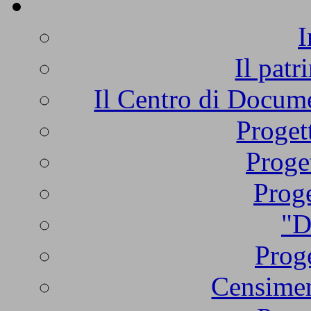
I
Il patr
Il Centro di Docume
Proget
Proge
Proge
"D
Proge
Censimen