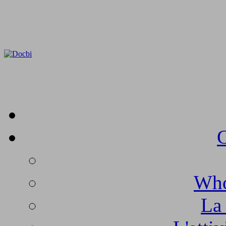
C
Who
La 