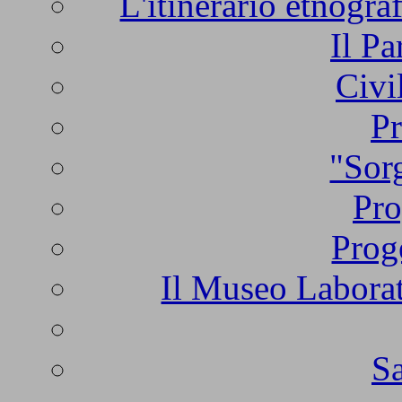
L'itinerario etnogra
Il Pa
Civi
Pr
"Sorg
Pro
Prog
Il Museo Laborat
Sa