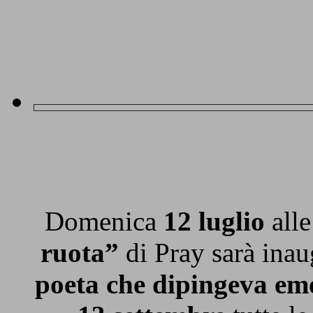
Domenica
12 luglio
all
ruota”
di Pray sarà inau
poeta che dipingeva emo