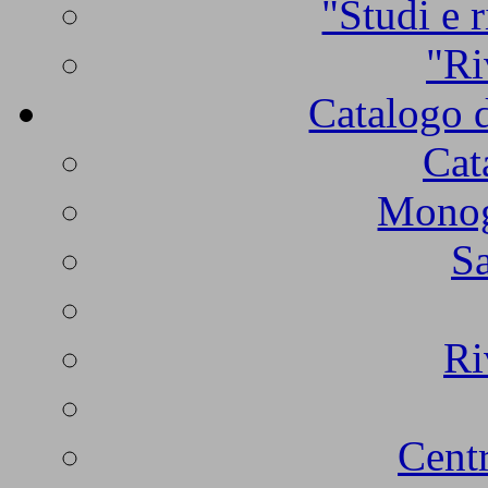
"Studi e r
"Ri
Catalogo d
Cat
Monogr
Sa
Ri
Centr