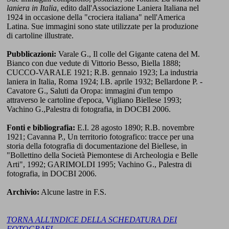
laniera in Italia
, edito dall'Associazione Laniera Italiana nel
1924 in occasione della "crociera italiana" nell'America
Latina. Sue immagini sono state utilizzate per la produzione
di cartoline illustrate.
Pubblicazioni:
Varale G., Il colle del Gigante catena del M.
Bianco con due vedute di Vittorio Besso, Biella 1888;
CUCCO-VARALE 1921; R.B. gennaio 1923; La industria
laniera in Italia, Roma 1924; I.B. aprile 1932; Bellardone P. -
Cavatore G., Saluti da Oropa: immagini d'un tempo
attraverso le cartoline d'epoca, Vigliano Biellese 1993;
Vachino G.,Palestra di fotografia, in DOCBI 2006.
Fonti e bibliografia:
E.I. 28 agosto 1890; R.B. novembre
1921; Cavanna P., Un territorio fotografico: tracce per una
storia della fotografia di documentazione del Biellese, in
"Bollettino della Società Piemontese di Archeologia e Belle
Arti", 1992; GARIMOLDI 1995; Vachino G., Palestra di
fotografia, in DOCBI 2006.
Archivio:
Alcune lastre in F.S.
TORNA ALL'INDICE DELLA SCHEDATURA DEI
FOTOGRAFI