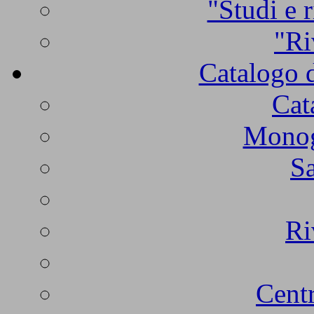
"Studi e r
"Ri
Catalogo d
Cat
Monogr
Sa
Ri
Centr