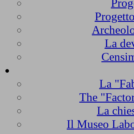
Prog
Progetto
Archeolo
La de
Censim
La "Fab
The "Factor
La chie
Il Museo Labo