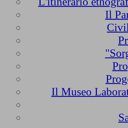
L'itinerario etnogra
Il Pa
Civi
Pr
"Sorg
Pro
Prog
Il Museo Laborat
Sa