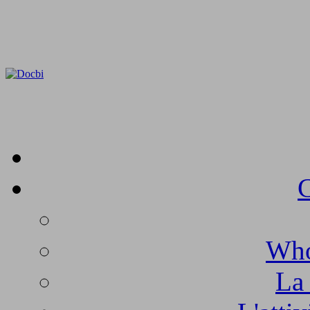
C
Who
La 