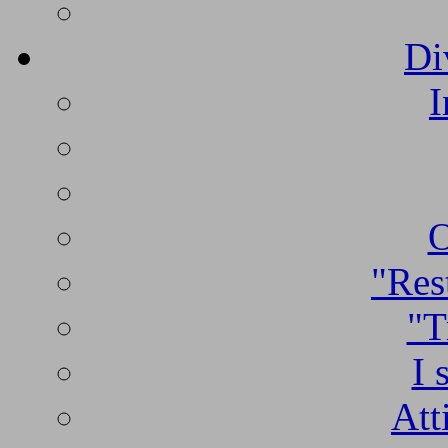
Di
I
O
"Rest
"T
I 
Att