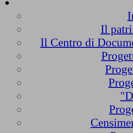
I
Il patr
Il Centro di Docume
Proget
Proge
Proge
"D
Proge
Censimen