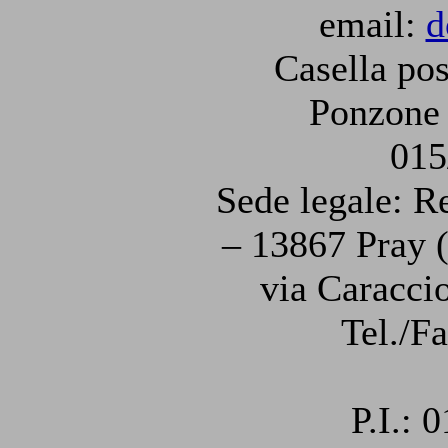
email:
d
Casella pos
Ponzone 
015
Sede legale: R
– 13867 Pray (
via Caraccio
Tel./F
P.I.: