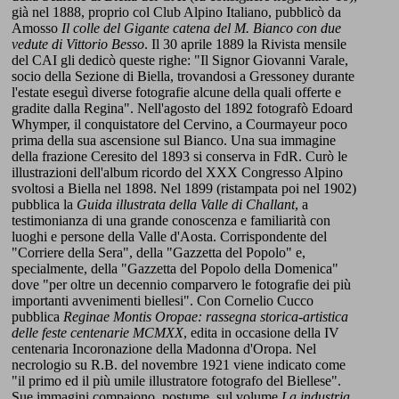
già nel 1888, proprio col Club Alpino Italiano, pubblicò da
Amosso
Il colle del Gigante catena del M. Bianco con due
vedute di Vittorio Besso
. Il 30 aprile 1889 la Rivista mensile
del CAI gli dedicò queste righe: "Il Signor Giovanni Varale,
socio della Sezione di Biella, trovandosi a Gressoney durante
l'estate eseguì diverse fotografie alcune della quali offerte e
gradite dalla Regina". Nell'agosto del 1892 fotografò Edoard
Whymper, il conquistatore del Cervino, a Courmayeur poco
prima della sua ascensione sul Bianco. Una sua immagine
della frazione Ceresito del 1893 si conserva in FdR. Curò le
illustrazioni dell'album ricordo del XXX Congresso Alpino
svoltosi a Biella nel 1898. Nel 1899 (ristampata poi nel 1902)
pubblica la
Guida illustrata della Valle di Challant
, a
testimonianza di una grande conoscenza e familiarità con
luoghi e persone della Valle d'Aosta. Corrispondente del
"Corriere della Sera", della "Gazzetta del Popolo" e,
specialmente, della "Gazzetta del Popolo della Domenica"
dove "per oltre un decennio comparvero le fotografie dei più
importanti avvenimenti biellesi". Con Cornelio Cucco
pubblica
Reginae Montis Oropae: rassegna storica-artistica
delle feste centenarie MCMXX
, edita in occasione della IV
centenaria Incoronazione della Madonna d'Oropa. Nel
necrologio su R.B. del novembre 1921 viene indicato come
"il primo ed il più umile illustratore fotografo del Biellese".
Sue immagini compaiono, postume, sul volume
La industria