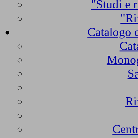
"Studi e r
"Ri
Catalogo d
Cat
Monogr
Sa
Ri
Centr