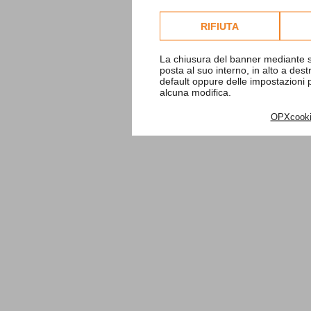
Consulta l'informativa co
RIFIUTA
La chiusura del banner mediante s
posta al suo interno, in alto a des
default oppure delle impostazioni
alcuna modifica.
OPXcook