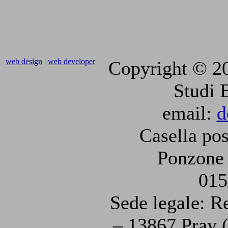
web design
|
web developer
Copyright © 2
Studi 
email:
d
Casella pos
Ponzone 
015
Sede legale: R
– 13867 Pray (