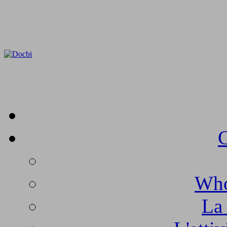
C
Who
La 