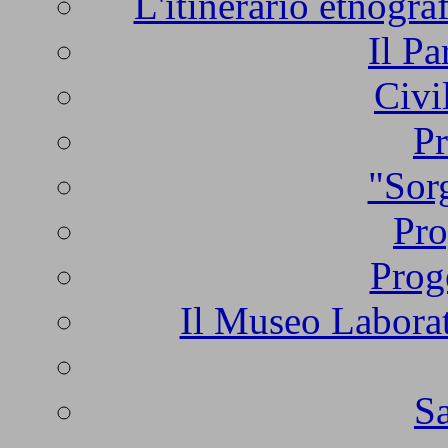
L'itinerario etnogra
Il Pa
Civi
Pr
"Sorg
Pro
Prog
Il Museo Laborat
Sa