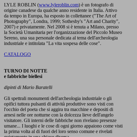
LYLE ROBLIN (
www.lyleroblin.com
) è un fotografo di
origine canadese da qualche anno residente in Italia. Attivo
da tempo in Europa, ha esposto in collettanee ("The Art of
Photography", Londra, 1999; Sothesby's "Art and Charity",
2007) e privatamente. Nel 2008 si è tenuta a Milano, presso
la Società Umanitaria per l'organizzazione del Piccolo Museo
Sereno, una sua personale dedicata al tema dell'archeologia
industriale e intitolata "La vita sospesa delle cose".
CATALOGO
TURNO DI NOTTE
e fabbriche biellesi
dipinti di Mario Baratelli
Gli spettrali monumenti dell'archeologia industriale o gli
opifici tuttora pulsanti di attività produttive sono visti con
l'occhio del poeta che si aggira tra macchine e depositi di
arnesi nelle ore notturne con la dolcezza lieve dell'angelo
visitatore. Gli interni delle fabbriche non rivelano presenze
umane... I luoghi e le cose di ogni giorno appaiono come visti
la prima volta al di fuori del loro senso comune e rivelati
quietamente in una chiave diversa.