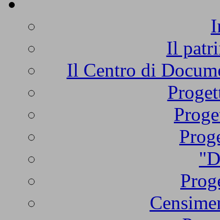
I
Il patr
Il Centro di Docume
Proget
Proge
Proge
"D
Proge
Censimen