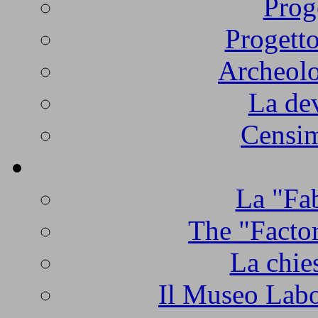
Prog
Progetto
Archeolo
La de
Censim
La "Fab
The "Factor
La chie
Il Museo Labo