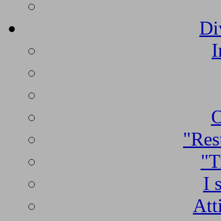
Di
I
O
"Rest
"T
I 
Att