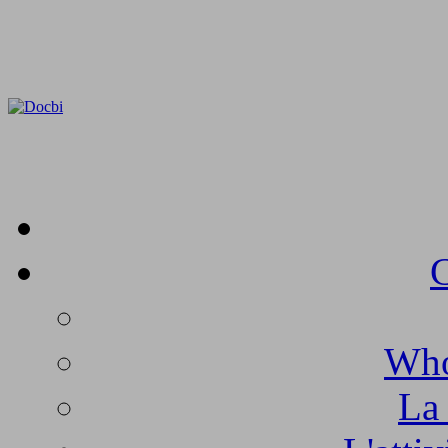
C
Who
La 