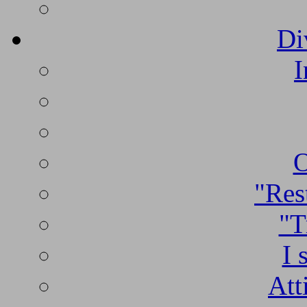
Di
I
O
"Rest
"T
I 
Att