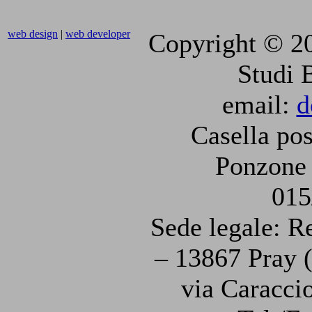
web design
|
web developer
Copyright © 2
Studi 
email:
d
Casella pos
Ponzone 
015
Sede legale: R
– 13867 Pray (
via Caraccio