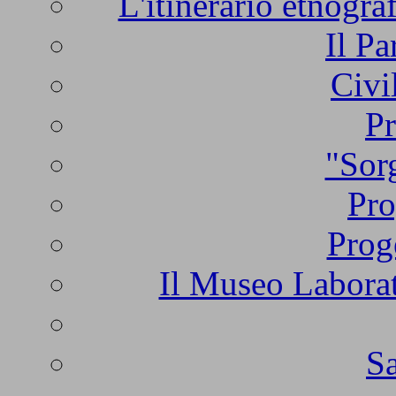
L'itinerario etnogra
Il Pa
Civi
Pr
"Sorg
Pro
Prog
Il Museo Laborat
Sa