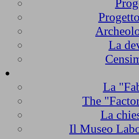
Prog
Progetto
Archeolo
La de
Censim
La "Fab
The "Factor
La chie
Il Museo Labo