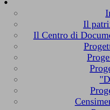
I
Il patr
Il Centro di Docume
Proget
Proge
Proge
"D
Proge
Censimen