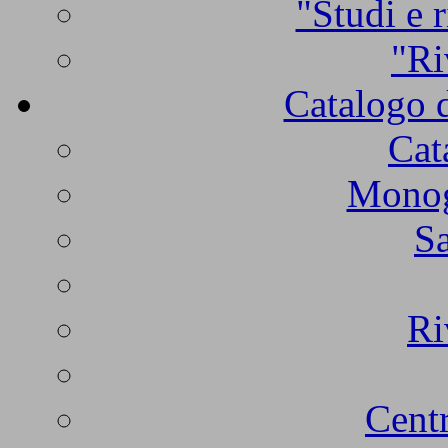
"Studi e r
"Ri
Catalogo d
Cat
Monogr
Sa
Ri
Centr