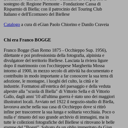
sostegno di: Regione Piemonte - Fondazione Cassa di
Risparmio di Biella; con il patrocinio del Touring Club
Italiano e dell'Ecomuseo del Biellese
Catalogo
a cura di eGian Paolo Chiorino e Danilo Craveia
Chi era Franco BOGGE
Franco Bogge (San Remo 1875 - Occhieppo Sup. 1956),
dilettante e poi professionista della fotografia, alpinista e
divulgatore del territorio Biellese. Lasciata la riviera ligure
dopo il matrimonio con l'occhieppese Margherita Mossa
intorno al 1900, in mezzo secolo di attività ha documentato e
contribuito in modo importante a far conoscere la sua terra di
adozione, le montagne, i luoghi del culto, la città e le
industrie. Formatosi all'estetica del paesaggio e della veduta
alpestre alla "scuola di Biella" di Vittorio Sella e di Vittorio
Gallo, dagli anni '10 all'ultima guerra è stato uno dei maggiori
illustratori locali. Avviato nel 1922 il negozio-studio di Biella,
lavorava anche nella sua casa di Occhieppo dove si ritirò
infine per trascorrere la sua lunga e solitaria vecchiaia. Poco o
nulla e' rimasto del suo grande archivio di immagini, ma in
tutte le collezioni fotografiche del Biellese si ritrovano le belle
stampe del "Boggi". Salvato da un oblio immeritato da Gian