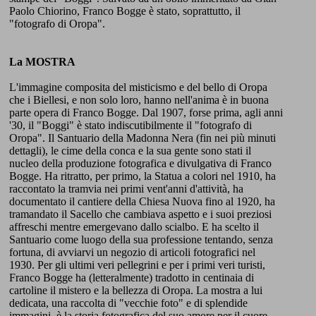
Paolo Chiorino, Franco Bogge è stato, soprattutto, il
"fotografo di Oropa".
La MOSTRA
L'immagine composita del misticismo e del bello di Oropa
che i Biellesi, e non solo loro, hanno nell'anima è in buona
parte opera di Franco Bogge. Dal 1907, forse prima, agli anni
'30, il "Boggi" è stato indiscutibilmente il "fotografo di
Oropa". Il Santuario della Madonna Nera (fin nei più minuti
dettagli), le cime della conca e la sua gente sono stati il
nucleo della produzione fotografica e divulgativa di Franco
Bogge. Ha ritratto, per primo, la Statua a colori nel 1910, ha
raccontato la tramvia nei primi vent'anni d'attività, ha
documentato il cantiere della Chiesa Nuova fino al 1920, ha
tramandato il Sacello che cambiava aspetto e i suoi preziosi
affreschi mentre emergevano dallo scialbo. E ha scelto il
Santuario come luogo della sua professione tentando, senza
fortuna, di avviarvi un negozio di articoli fotografici nel
1930. Per gli ultimi veri pellegrini e per i primi veri turisti,
Franco Bogge ha (letteralmente) tradotto in centinaia di
cartoline il mistero e la bellezza di Oropa. La mostra a lui
dedicata, una raccolta di "vecchie foto" e di splendide
immagini, è la storia fotografica del suo amore per il cuore