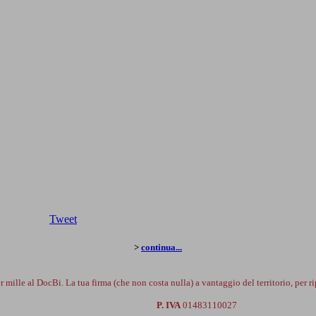
Tweet
>
continua...
er mille al DocBi. La tua firma (che non costa nulla) a vantaggio del territorio, per ri
P. IVA
01483110027