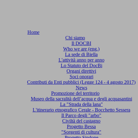
Home
Chi siamo
Il DOCBI
Who we are (eng.)
La sede di Biella
L'attività anno per anno
Lo Statuto del DocBi
Organi direttivi
Soci onorari
Contributi da Enti pubblici (Legge 124 - 4 agosto 2017)
News
Promozione del territorio
Museo della sacralità dell’acqua e degli acquasantini
La "Strada della lana"
L'itinerario etnografico Cerale - Bocchetto Sessera
Il Parco degli "arbo"
Civiltà del castagno
Progetto Bessa
"Sorgenti di cultura"
Progetto Sindone