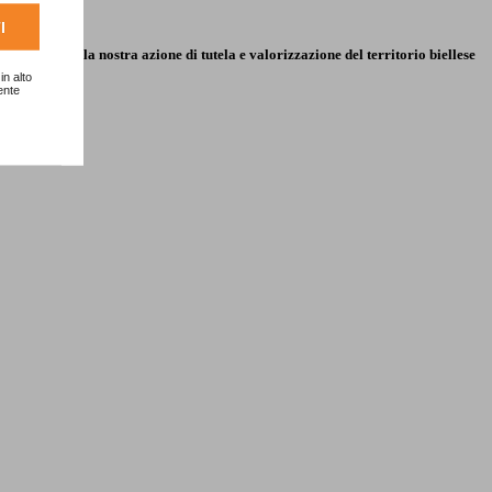
I
oncretamente la nostra azione di tutela e valorizzazione del territorio biellese
in alto
ente