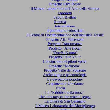
Progetto Rive Rosse
Il Museo Laboratorio dell’Arte della Stampa
I prodotti
Sapori Biellesi
Ricerca
Introduzione
Il patrimonio industriale
Il Centro di Documentazione dell'Industria Tessile
Progetto Alta Valsessera
Progetto Transumanza
Progetto "Arte ricca"
"DocBi Natura"
Progetto "Alte Valli"
Censimento dei piloni votivi
Progetto "Memoria"
Progetto Valle del Ponzone
Archeologia e paleontologia
La devozione popolare
Censimenti e schedature
Tutela
La "Fabbrica della ruota"
The "Factory of the wheel" (eng.)
La chiesa di San Germano
Il Museo Laboratorio del Mortigliengo