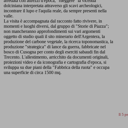
arredata con attrezzi d'epoca, "rileggere" la vicenda
dolciniana interpretata attraverso gli scavi archeologici,
incontrare il lupo e l'aquila reale, da sempre presenti nella
valle.
La visita è accompagnata dal racconto fatto rivivere, in
momenti e luoghi diversi, dal gruppo di "Storie di Piazza";
non mancheranno approfondimenti sui vari argomenti
oggetto di studio quali il sito minerario dell'Argentera, la
produzione del carbone vegetale, la ricerca toponomastica, la
produzione "strategica" di lance da guerra, fabbricate nel
bosco di Cusogna per conto degli eserciti sabaudi fin dal
Trecento. L'allestimento, arricchito da documenti originali,
proiezioni video e da iconografia e cartografia d'epoca, si
sviluppa su due piani della "Fabbrica della ruota" e occupa
una superficie di circa 1500 mq.
Il 5 p