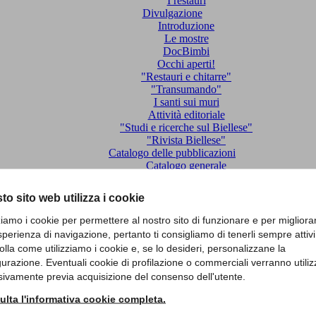
I restauri
Divulgazione
Introduzione
Le mostre
DocBimbi
Occhi aperti!
"Restauri e chitarre"
"Transumando"
I santi sui muri
Attività editoriale
"Studi e ricerche sul Biellese"
"Rivista Biellese"
Catalogo delle pubblicazioni
Catalogo generale
Monografie e cataloghi
Sapori Biellesi
to sito web utilizza i cookie
Bollettini
Rivista Biellese
zziamo i cookie per permettere al nostro sito di funzionare e per migliora
Itinerari
sperienza di navigazione, pertanto ti consigliamo di tenerli sempre attivi
Centro Studi Biellesi
olla come utilizziamo i cookie e, se lo desideri, personalizzane la
Associazione Culturale Bugella
gurazione. Eventuali cookie di profilazione o commerciali verranno utiliz
Contatti
sivamente previa acquisizione del consenso dell'utente.
lta l'informativa cookie completa.
(0)