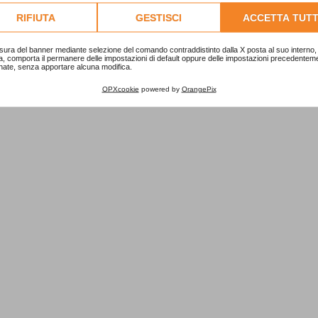
RIFIUTA
GESTISCI
ACCETTA TUTT
Aderisci al DocBi
. Sosterrai c
sura del banner mediante selezione del comando contraddistinto dalla X posta al suo interno, 
a, comporta il permanere delle impostazioni di default oppure delle impostazioni precedentem
nate, senza apportare alcuna modifica.
OPXcookie
powered by
OrangePix