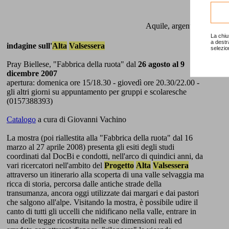
Aquile, argento, carbone
La chiu
a destr
indagine sull'
Alta
Valsessera
selezio
Pray Biellese, "Fabbrica della ruota" dal
26 agosto al 9
dicembre 2007
apertura: domenica ore 15/18.30 - giovedì ore 20.30/22.00 -
gli altri giorni su appuntamento per gruppi e scolaresche
(0157388393)
Catalogo
a cura di Giovanni Vachino
La mostra (poi riallestita alla "Fabbrica della ruota" dal 16
marzo al 27 aprile 2008) presenta gli esiti degli studi
coordinati dal DocBi e condotti, nell'arco di quindici anni, da
vari ricercatori nell'ambito del
Progetto
Alta
Valsessera
attraverso un itinerario alla scoperta di una valle selvaggia ma
ricca di storia, percorsa dalle antiche strade della
transumanza, ancora oggi utilizzate dai margari e dai pastori
che salgono all'alpe. Visitando la mostra, è possibile udire il
canto di tutti gli uccelli che nidificano nella valle, entrare in
una delle tegge ricostruita nelle sue dimensioni reali ed