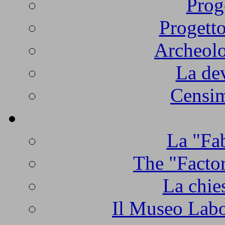
Prog
Progetto
Archeolo
La de
Censim
La "Fab
The "Factor
La chie
Il Museo Labo