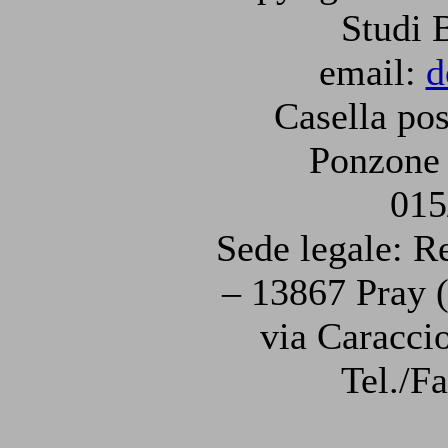
Studi 
email:
d
Casella pos
Ponzone 
015
Sede legale: R
– 13867 Pray (
via Caraccio
Tel./F