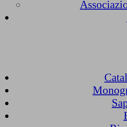
Associazio
Cata
Monogra
Sap