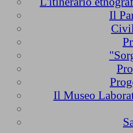
L'itinerario etnogra
Il Pa
Civi
Pr
"Sorg
Pro
Prog
Il Museo Laborat
Sa