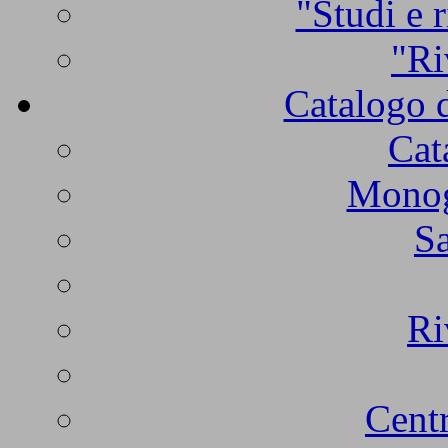
"Studi e r
"Ri
Catalogo d
Cat
Monogr
Sa
Ri
Centr