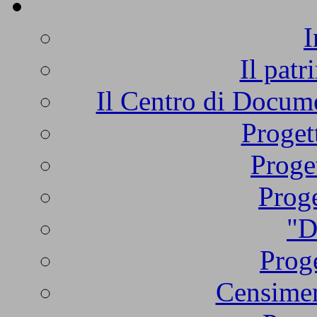
I
Il patr
Il Centro di Docume
Proget
Proge
Proge
"D
Proge
Censimen