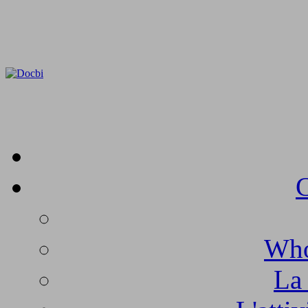
C
Who
La 