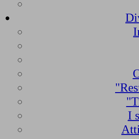
Di
I
O
"Rest
"T
I 
Att