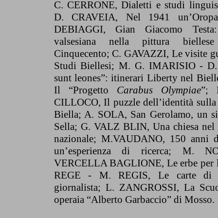
C. CERRONE, Dialetti e studi linguist
D. CRAVEIA, Nel 1941 un’Oropa 
DEBIAGGI, Gian Giacomo Testa:
valsesiana nella pittura bielle
Cinquecento; C. GAVAZZI, Le visite gu
Studi Biellesi; M. G. IMARISIO - 
sunt leones”: itinerari Liberty nel Bi
Il “Progetto
Carabus Olympiae
”;
CILLOCO, Il puzzle dell’identità sull
Biella; A. SOLA, San Gerolamo, un sit
Sella; G. VALZ BLIN, Una chiesa nel 
nazionale; M.VAUDANO, 150 anni di 
un’esperienza di ricerca; M.
VERCELLA BAGLIONE, Le erbe per la 
REGE - M. REGIS, Le carte di S
giornalista; L. ZANGROSSI, La Scuol
operaia “Alberto Garbaccio” di Mosso.