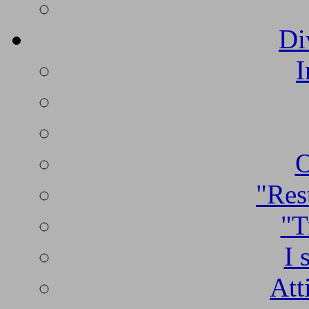
Di
I
O
"Rest
"T
I 
Att