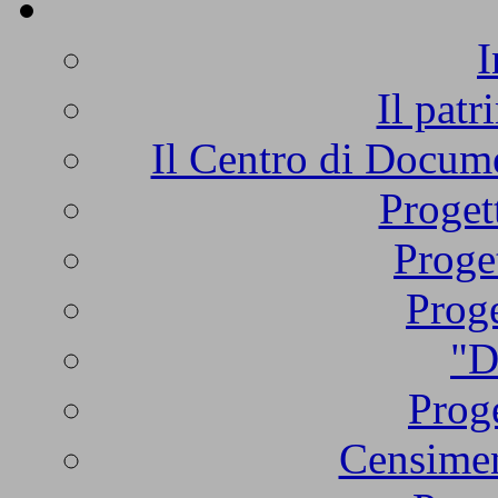
I
Il patr
Il Centro di Docume
Proget
Proge
Proge
"D
Proge
Censimen