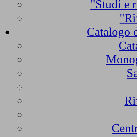
"Studi e r
"Ri
Catalogo d
Cat
Monogr
Sa
Ri
Centr