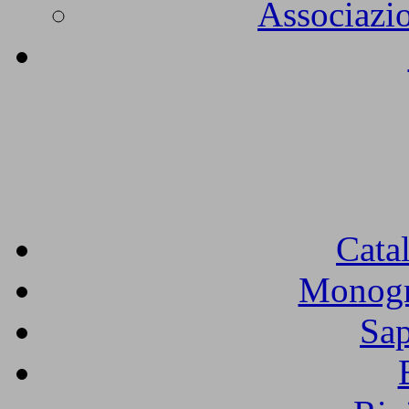
Associazio
Cata
Monogra
Sap