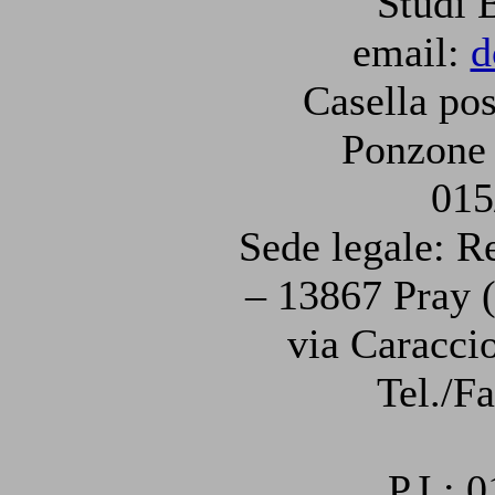
Studi 
email:
d
Casella pos
Ponzone 
015
Sede legale: R
– 13867 Pray (
via Caraccio
Tel./F
P.I.: