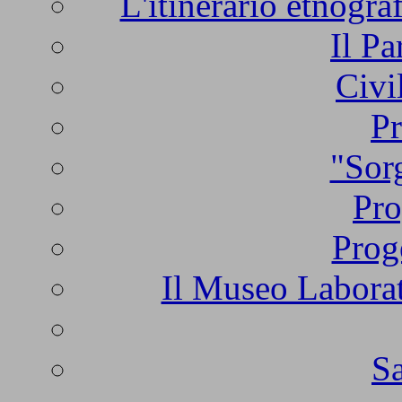
L'itinerario etnogra
Il Pa
Civi
Pr
"Sorg
Pro
Prog
Il Museo Laborat
Sa