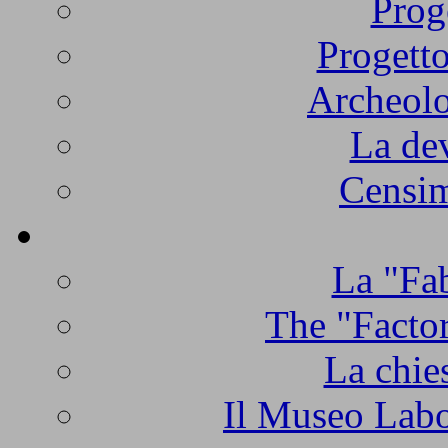
Prog
Progetto
Archeolo
La de
Censim
La "Fab
The "Factor
La chie
Il Museo Labo