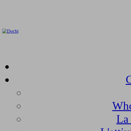
C
Who
La 