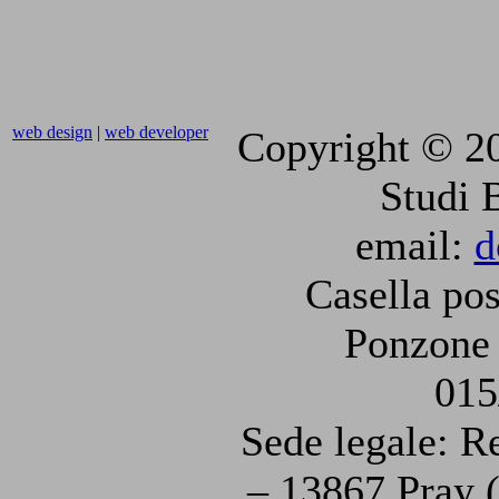
web design
|
web developer
Copyright © 2
Studi 
email:
d
Casella pos
Ponzone 
015
Sede legale: R
– 13867 Pray (