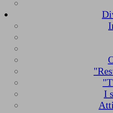
Di
I
O
"Rest
"T
I 
Att