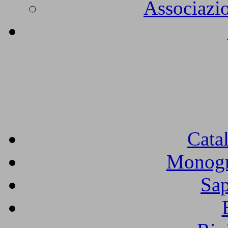
Associazio
Cata
Monogra
Sap