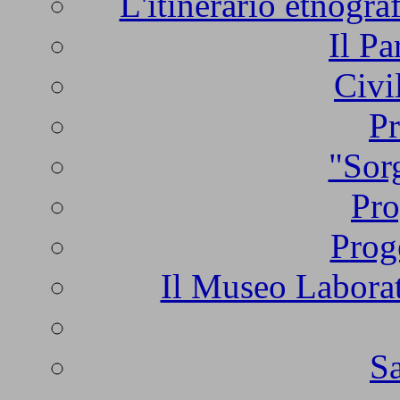
L'itinerario etnogra
Il Pa
Civi
Pr
"Sorg
Pro
Prog
Il Museo Laborat
Sa