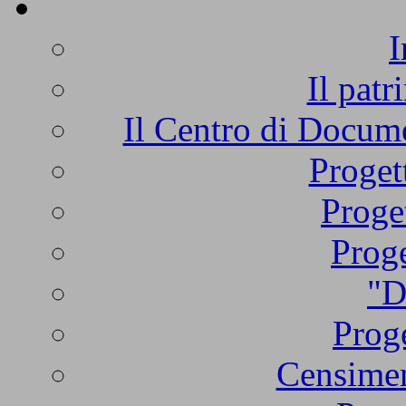
I
Il patr
Il Centro di Docume
Proget
Proge
Proge
"D
Proge
Censimen