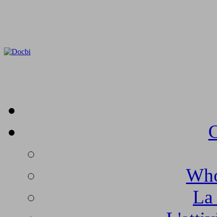
C
Who
La 