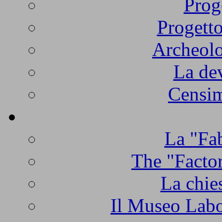
Prog
Progetto
Archeolo
La de
Censim
La "Fab
The "Factor
La chie
Il Museo Labo