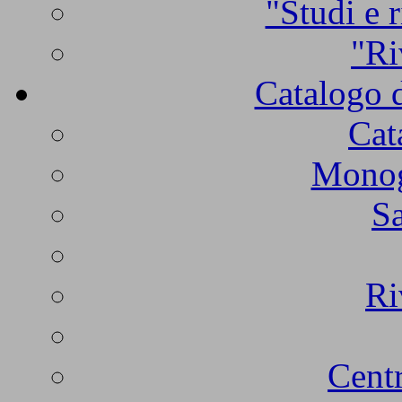
"Studi e r
"Ri
Catalogo d
Cat
Monogr
Sa
Ri
Centr