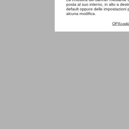
posta al suo interno, in alto a des
default oppure delle impostazioni
alcuna modifica.
OPXcook