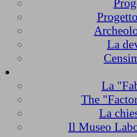
Prog
Progetto
Archeolo
La de
Censim
La "Fab
The "Factor
La chie
Il Museo Labo