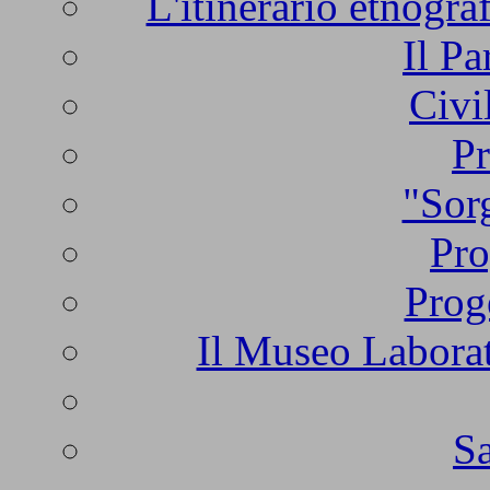
L'itinerario etnogra
Il Pa
Civi
Pr
"Sorg
Pro
Prog
Il Museo Laborat
Sa