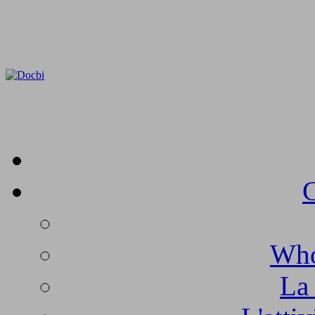
C
Who
La 