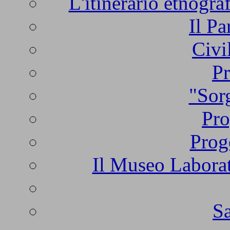
L'itinerario etnogra
Il Pa
Civi
Pr
"Sorg
Pro
Prog
Il Museo Laborat
Sa