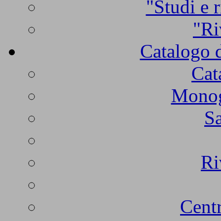
"Studi e r
"Ri
Catalogo d
Cat
Monogr
Sa
Ri
Centr