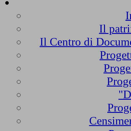
I
Il patr
Il Centro di Docume
Proget
Proge
Proge
"D
Proge
Censimen