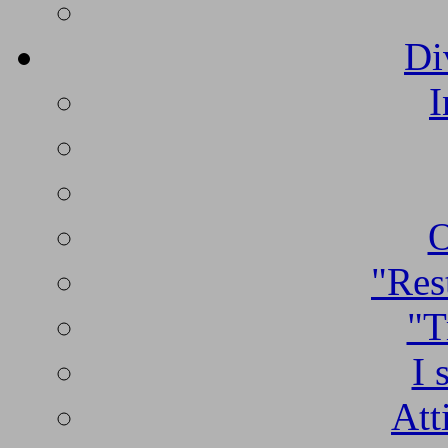
Di
I
O
"Rest
"T
I 
Att