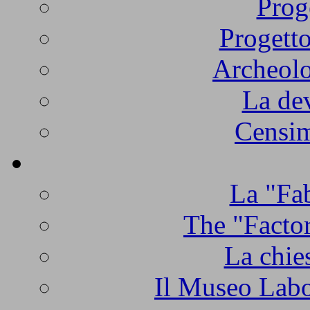
Prog
Progetto
Archeolo
La de
Censim
La "Fab
The "Factor
La chie
Il Museo Labo