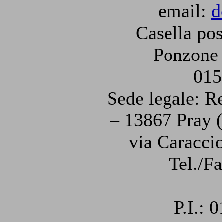
email:
d
Casella pos
Ponzone 
015
Sede legale: R
– 13867 Pray (
via Caraccio
Tel./F
P.I.: