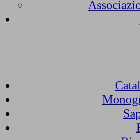
Associazio
Cata
Monogra
Sap