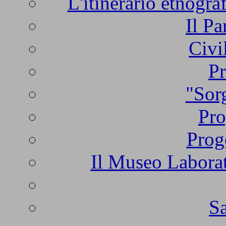
L'itinerario etnogra
Il Pa
Civi
Pr
"Sorg
Pro
Prog
Il Museo Laborat
Sa