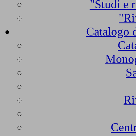
"Studi e r
"Ri
Catalogo d
Cat
Monogr
Sa
Ri
Centr