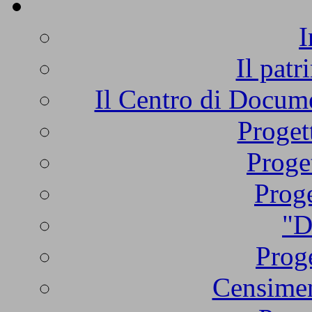
I
Il patr
Il Centro di Docume
Proget
Proge
Proge
"D
Proge
Censimen