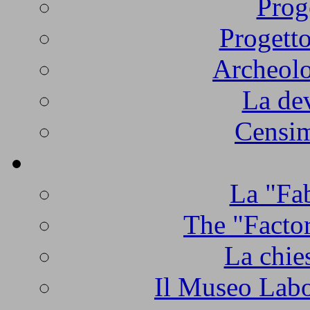
Prog
Progetto
Archeolo
La de
Censim
La "Fab
The "Factor
La chie
Il Museo Labo