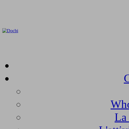
C
Who
La 