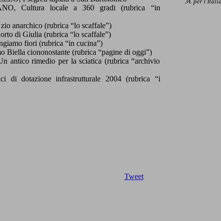
3€ per l'Itali
Cultura locale a 360 gradi (rubrica “in
anarchico (rubrica “lo scaffale”)
 di Giulia (rubrica “lo scaffale”)
o fiori (rubrica “in cucina”)
iella ciononostante (rubrica “pagine di oggi”)
tico rimedio per la sciatica (rubrica “archivio
di dotazione infrastrutturale 2004 (rubrica “i
Tweet