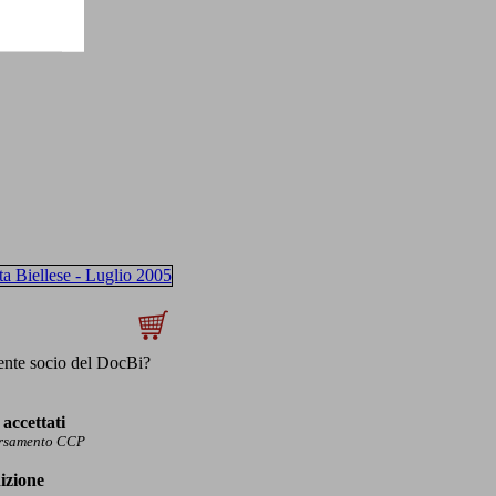
ente socio del DocBi?
accettati
ersamento CCP
izione