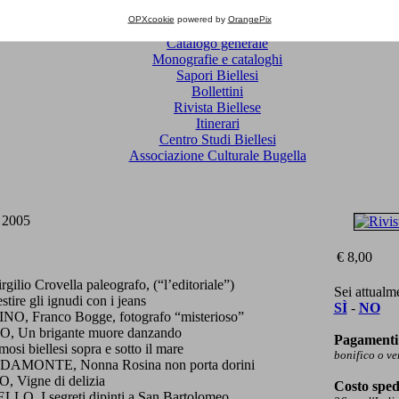
OPXcookie
powered by
OrangePix
Catalogo generale
Monografie e cataloghi
Sapori Biellesi
Bollettini
Rivista Biellese
Itinerari
Centro Studi Biellesi
Associazione Culturale Bugella
o 2005
€ 8,00
o Crovella paleografo, (“l’editoriale”)
Sei attualm
e gli ignudi con i jeans
SÌ
-
NO
 Franco Bogge, fotografo “misterioso”
n brigante muore danzando
Pagamenti 
biellesi sopra e sotto il mare
bonifico o v
ONTE, Nonna Rosina non porta dorini
Vigne di delizia
Costo sped
 I segreti dipinti a San Bartolomeo