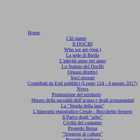
Home
Chi siamo
Il DOCBI
Who we are (eng.)
La sede di Biella
L'attività anno per anno
Lo Statuto del DocBi
Organi direttivi
Soci onorari
Contributi da Enti pubblici (Legge 124 - 4 agosto 2017)
News
Promozione del territorio
Museo della sacralità dell’acqua e degli acquasantini
La "Strada della lana"
L'itinerario etnografico Cerale - Bocchetto Sessera
Il Parco degli "arbo"
Civiltà del castagno
Progetto Bessa
"Sorgenti di cultura"
Progetto Sindone