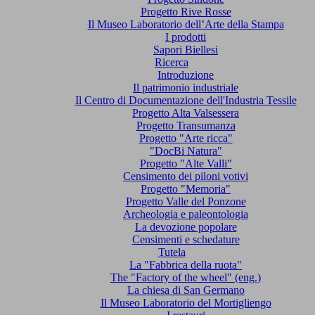
Progetto Rive Rosse
Il Museo Laboratorio dell’Arte della Stampa
I prodotti
Sapori Biellesi
Ricerca
Introduzione
Il patrimonio industriale
Il Centro di Documentazione dell'Industria Tessile
Progetto Alta Valsessera
Progetto Transumanza
Progetto "Arte ricca"
"DocBi Natura"
Progetto "Alte Valli"
Censimento dei piloni votivi
Progetto "Memoria"
Progetto Valle del Ponzone
Archeologia e paleontologia
La devozione popolare
Censimenti e schedature
Tutela
La "Fabbrica della ruota"
The "Factory of the wheel" (eng.)
La chiesa di San Germano
Il Museo Laboratorio del Mortigliengo