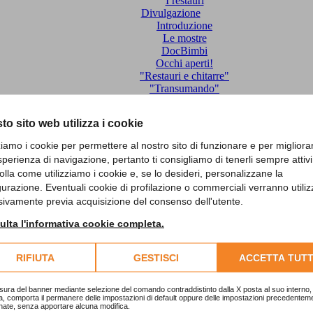
I restauri
Divulgazione
Introduzione
Le mostre
DocBimbi
Occhi aperti!
"Restauri e chitarre"
"Transumando"
I santi sui muri
Attività editoriale
to sito web utilizza i cookie
"Studi e ricerche sul Biellese"
"Rivista Biellese"
zziamo i cookie per permettere al nostro sito di funzionare e per migliora
Catalogo delle pubblicazioni
sperienza di navigazione, pertanto ti consigliamo di tenerli sempre attivi
Catalogo generale
olla come utilizziamo i cookie e, se lo desideri, personalizzane la
Monografie e cataloghi
gurazione. Eventuali cookie di profilazione o commerciali verranno utiliz
Sapori Biellesi
sivamente previa acquisizione del consenso dell'utente.
Bollettini
Rivista Biellese
lta l'informativa cookie completa.
Itinerari
Centro Studi Biellesi
Associazione Culturale Bugella
RIFIUTA
GESTISCI
ACCETTA TUTT
Contatti
sura del banner mediante selezione del comando contraddistinto dalla X posta al suo interno, 
(0)
a, comporta il permanere delle impostazioni di default oppure delle impostazioni precedentem
nate, senza apportare alcuna modifica.