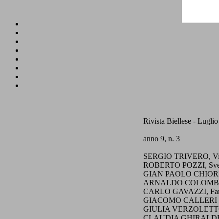
Rivista Biellese - Lugli
anno 9, n. 3
SERGIO TRIVERO, Virgili
ROBERTO POZZI, Svestir
GIAN PAOLO CHIORINO,
ARNALDO COLOMBO, U
CARLO GAVAZZI, Famosi 
GIACOMO CALLERI DAM
GIULIA VERZOLETTO, 
CLAUDIA GHIRALDELLO,