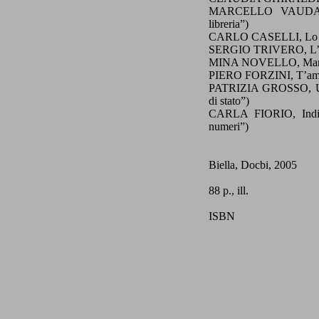
MARCELLO VAUDANO, 
libreria”)
CARLO CASELLI, Lo zio 
SERGIO TRIVERO, L’orto
MINA NOVELLO, Mangiam
PIERO FORZINI, T’amo B
PATRIZIA GROSSO, Un an
di stato”)
CARLA FIORIO, Indici 
numeri”)
Biella, Docbi
, 2005
88 p., ill.
ISBN