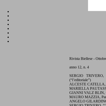
Rivista Biellese - Ottob
anno 12, n. 4
SERGIO TRIVERO, Il
(“l’editoriale”)
ALCESTE CATELLA, Res
MARIELLA PAUTASSO, 
GIANNI VALZ BLIN, Car
MAURO MAZZIA, Parlia
ANGELO GILARDINO, La 
SERGIO TRIVERO, “‘L 