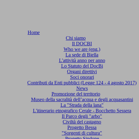
Home
Chi siamo
Il DOCBI
Who we are (eng.)
La sede di Biella
L'attività anno per anno
Lo Statuto del DocBi
Organi direttivi
Soci onorari
Contributi da Enti pubblici (Legge 124 - 4 agosto 2017)
News
Promozione del territorio
Museo della sacralità dell’acqua e degli acquasantini
La "Strada della lana"
L'itinerario etnografico Cerale - Bocchetto Sessera
Il Parco degli "arbo"
Civiltà del castagno
Progetto Bessa
"Sorgenti di cultura"
Progetto Sindone