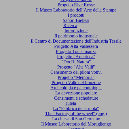
Progetto Rive Rosse
Il Museo Laboratorio dell’Arte della Stampa
I prodotti
Sapori Biellesi
Ricerca
Introduzione
Il patrimonio industriale
Il Centro di Documentazione dell'Industria Tessile
Progetto Alta Valsessera
Progetto Transumanza
Progetto "Arte ricca"
"DocBi Natura"
Progetto "Alte Valli"
Censimento dei piloni votivi
Progetto "Memoria"
Progetto Valle del Ponzone
Archeologia e paleontologia
La devozione popolare
Censimenti e schedature
Tutela
La "Fabbrica della ruota"
The "Factory of the wheel" (eng.)
La chiesa di San Germano
Il Museo Laboratorio del Mortigliengo