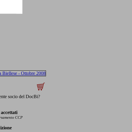
ente socio del DocBi?
accettati
ersamento CCP
izione