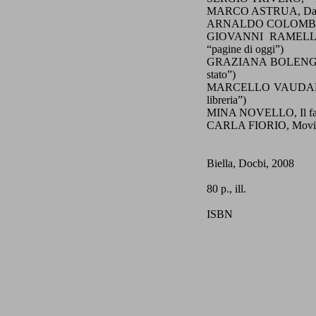
MARCO ASTRUA, Da Gra
ARNALDO COLOMBO, Ult
GIOVANNI RAMELLA B
“pagine di oggi”)
GRAZIANA BOLENGO, “Po
stato”)
MARCELLO VAUDANO, Uno
libreria”)
MINA NOVELLO, Il fatico
CARLA FIORIO, Movimen
Biella, Docbi
, 2008
80 p., ill.
ISBN