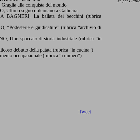
3€ per l'Itali
glia alla conquista del mondo
imo segno dolciniano a Gattinara
AGNERI, La ballata dei becchini (rubrica
desterie e giudicature” (rubrica “archivio di
 spaccato di storia industriale (rubrica “in
so debutto della patata (rubrica “in cucina”)
to occupazionale (rubrica “i numeri”)
Tweet