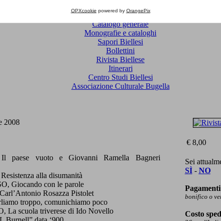
OPXcookie
powered by
OrangePix
Catalogo generale
Monografie e cataloghi
Sapori Biellesi
Bollettini
Rivista Biellese
Itinerari
Centro Studi Biellesi
Associazione Culturale Bugella
re 2008
€ 8,00
 paese vuoto e Giovanni Ramella Bagneri
Sei attualm
SÌ
-
NO
istenza alla disumanità
Giocando con le parole
Pagamenti 
l’Antonio Rosazza Pistolet
bonifico o v
mo troppo, comunichiamo poco
scuola triverese di Ido Novello
Costo sped
Burnell” data ‘900