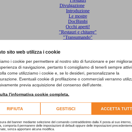
I restauri
Divulgazione
Introduzione
Le mostre
DocBimbi
Occhi aperti!
"Restauri e chitarre"
"Transumando"
I santi sui muri
Attività editoriale
to sito web utilizza i cookie
"Studi e ricerche sul Biellese"
"Rivista Biellese"
zziamo i cookie per permettere al nostro sito di funzionare e per migliora
Catalogo delle pubblicazioni
sperienza di navigazione, pertanto ti consigliamo di tenerli sempre attivi
Catalogo generale
olla come utilizziamo i cookie e, se lo desideri, personalizzane la
Monografie e cataloghi
gurazione. Eventuali cookie di profilazione o commerciali verranno utiliz
Sapori Biellesi
sivamente previa acquisizione del consenso dell'utente.
Bollettini
Rivista Biellese
lta l'informativa cookie completa.
Itinerari
Centro Studi Biellesi
Associazione Culturale Bugella
RIFIUTA
GESTISCI
ACCETTA TUTT
Contatti
sura del banner mediante selezione del comando contraddistinto dalla X posta al suo interno, 
(0)
a, comporta il permanere delle impostazioni di default oppure delle impostazioni precedentem
nate, senza apportare alcuna modifica.