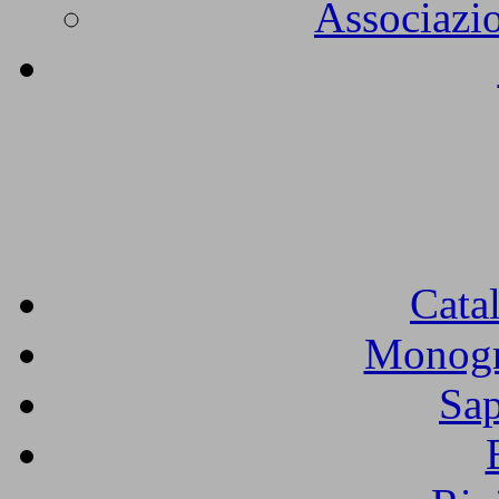
Associazio
Cata
Monogra
Sap