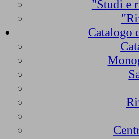
"Studi e r
"Ri
Catalogo d
Cat
Monogr
Sa
Ri
Centr