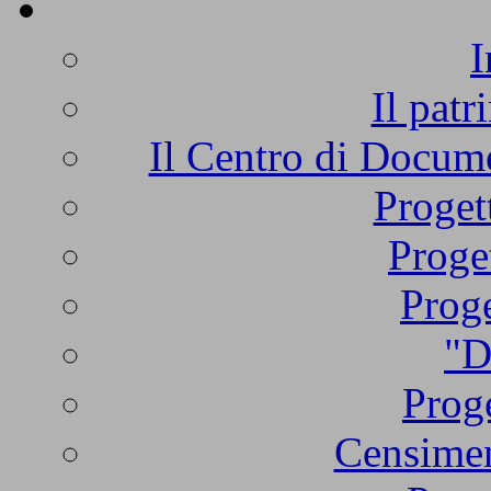
I
Il patr
Il Centro di Docume
Proget
Proge
Proge
"D
Proge
Censimen