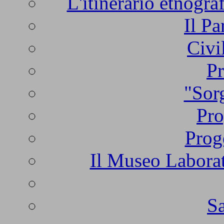
L'itinerario etnogra
Il Pa
Civi
Pr
"Sorg
Pro
Prog
Il Museo Laborat
Sa