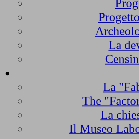
Prog
Progetto
Archeolo
La de
Censim
La "Fab
The "Factor
La chie
Il Museo Labo