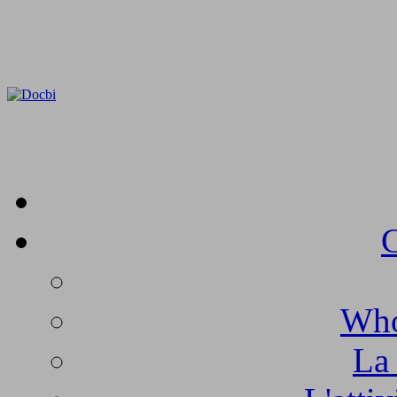
C
Who
La 