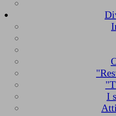
Di
I
O
"Rest
"T
I 
Att