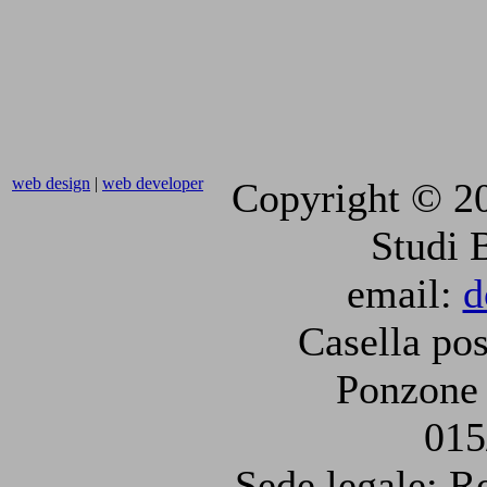
web design
|
web developer
Copyright © 2
Studi 
email:
d
Casella pos
Ponzone 
015
Sede legale: R