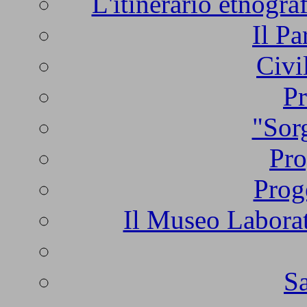
L'itinerario etnogra
Il Pa
Civi
Pr
"Sorg
Pro
Prog
Il Museo Laborat
Sa