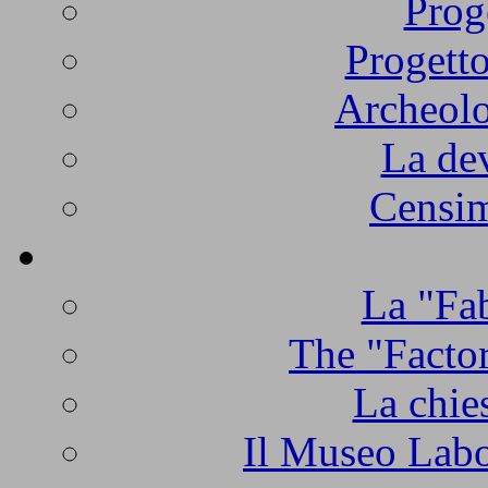
Prog
Progetto
Archeolo
La de
Censim
La "Fab
The "Factor
La chie
Il Museo Labo