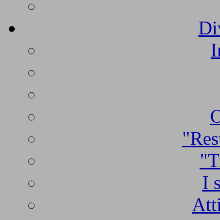
Di
I
O
"Rest
"T
I 
Att