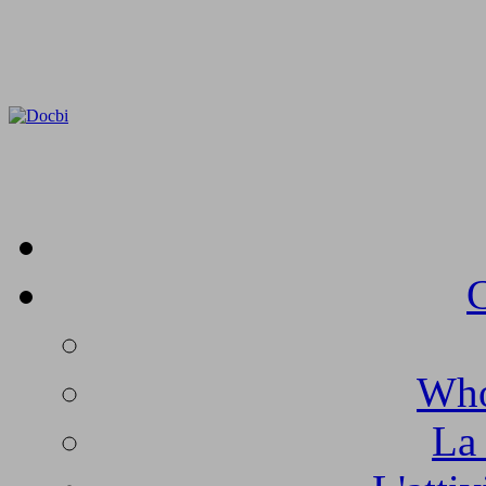
C
Who
La 