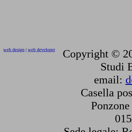
web design
|
web developer
Copyright © 2
Studi 
email:
d
Casella pos
Ponzone 
015
Sede legale: R