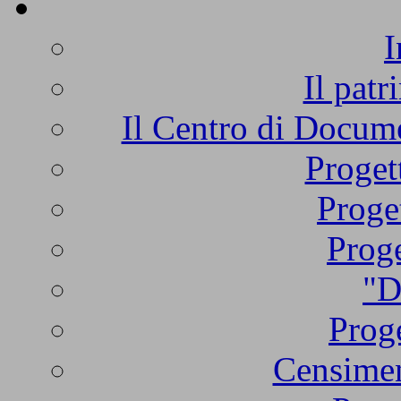
I
Il patr
Il Centro di Docume
Proget
Proge
Proge
"D
Proge
Censimen