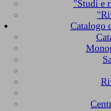
"Studi e r
"Ri
Catalogo d
Cat
Monogr
Sa
Ri
Centr