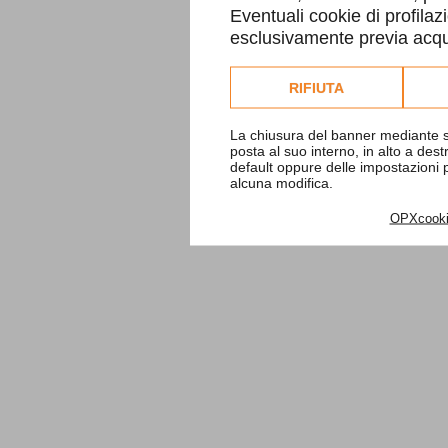
Eventuali cookie di profilaz
esclusivamente previa acqui
Consulta l'informativa co
RIFIUTA
La chiusura del banner mediante s
posta al suo interno, in alto a des
default oppure delle impostazioni
alcuna modifica.
OPXcook