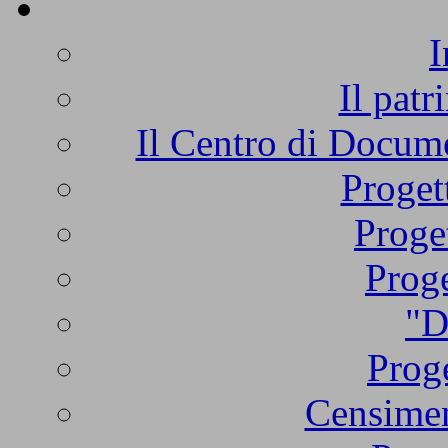
I
Il patr
Il Centro di Docume
Proget
Proge
Proge
"D
Proge
Censimen