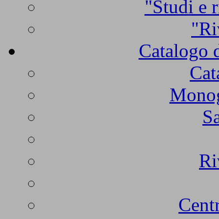
"Studi e r
"Ri
Catalogo d
Cat
Monogr
Sa
Ri
Centr