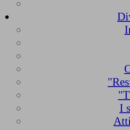
Di
I
O
"Rest
"T
I 
Att