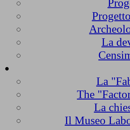
Prog
Progetto
Archeolo
La de
Censim
La "Fab
The "Factor
La chie
Il Museo Labo