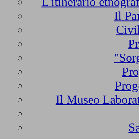
L'itinerario etnogra
Il Pa
Civi
Pr
"Sorg
Pro
Prog
Il Museo Laborat
Sa