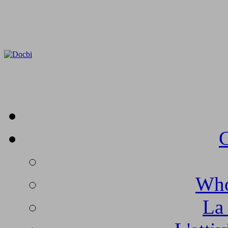
C
Who
La 