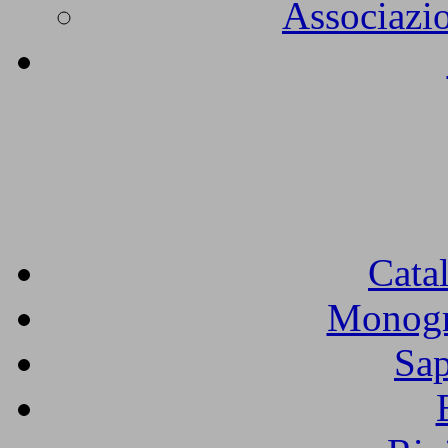
Associazio
Cata
Monogra
Sap