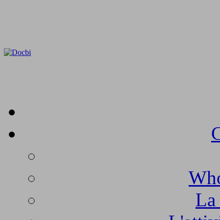
C
Who
La 