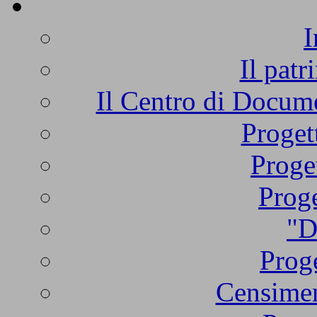
I
Il patr
Il Centro di Docume
Proget
Proge
Proge
"D
Proge
Censimen