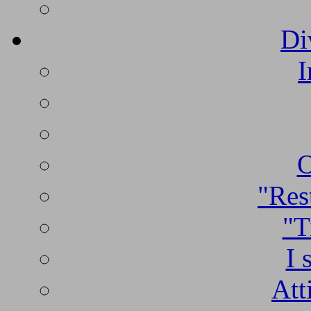
Di
I
O
"Rest
"T
I 
Att