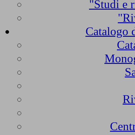
"Studi e r
"Ri
Catalogo d
Cat
Monogr
Sa
Ri
Centr