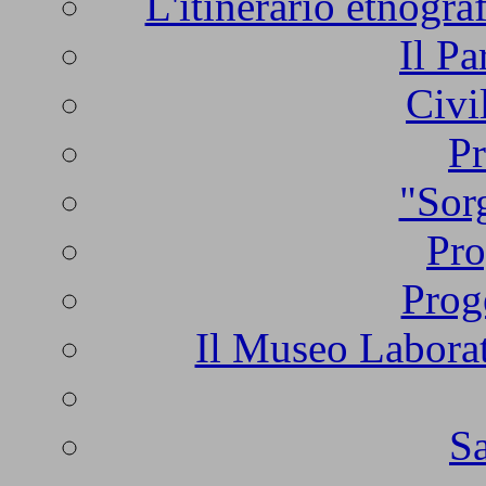
L'itinerario etnogra
Il Pa
Civi
Pr
"Sorg
Pro
Prog
Il Museo Laborat
Sa