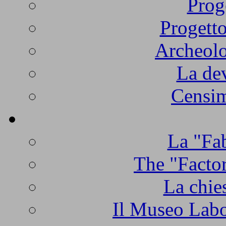
Prog
Progetto
Archeolo
La de
Censim
La "Fab
The "Factor
La chie
Il Museo Labo