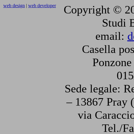
web design
|
web developer
Copyright © 2
Studi 
email:
d
Casella pos
Ponzone 
015
Sede legale: R
– 13867 Pray (
via Caraccio
Tel./F