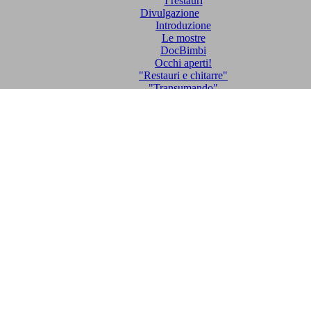
I restauri
Divulgazione
Introduzione
Le mostre
DocBimbi
Occhi aperti!
"Restauri e chitarre"
"Transumando"
I santi sui muri
Attività editoriale
"Studi e ricerche sul Biellese"
"Rivista Biellese"
Catalogo delle pubblicazioni
Catalogo generale
Monografie e cataloghi
Sapori Biellesi
Bollettini
Rivista Biellese
Itinerari
Centro Studi Biellesi
Associazione Culturale Bugella
Contatti
(1)